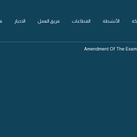
كة
الأنشطة
القطاعات
فريق العمل
الاخبار
ف
Amendment Of The Examin
Ame
Examin