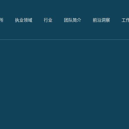
所
执业领域
行业
团队简介
前沿洞察
工
Dina Eldib
合伙人
Languages